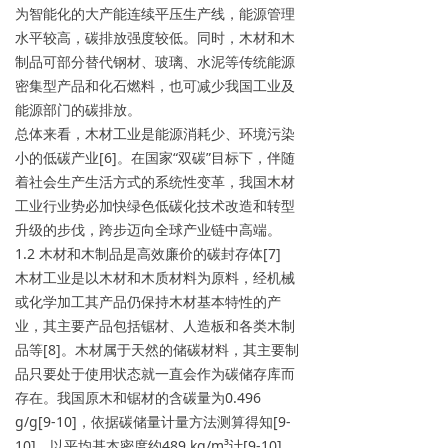
为智能化的大产能连续平压生产线，能源管理
水平较高，碳排放强度较低。同时，木材和木
制品可部分替代钢材、玻璃、水泥等传统能源
密集型产品和化石燃料，也可减少我国工业及
能源部门的碳排放。
总体来看，木材工业是能源消耗少、环境污染
小的低碳产业[6]。在国家“双碳”目标下，伴随
着社会生产生活方式的系统性变革，我国木材
工业行业势必加快绿色低碳化技术改造和转型
升级的步伐，跨步迈向全球产业链中高端。
1.2 木材和木制品是高效廉价的碳封存体[7]
木材工业是以木材和木质材料为原料，经机械
或化学加工其产品仍保持木材基本特性的产
业，其主要产品包括锯材、人造板和各类木制
品等[8]。木材属于天然的储碳材料，其主要制
品只要处于使用状态就一直会作为碳储存库而
存在。我国原木和锯材的含碳量为0.496
g/g[9-10]，依据碳储量计量方法测算得知[9-
10]，以平均基本密度约489 kg/m³计[9-10]，