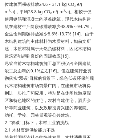
位建筑面积碳排放24.6～31.1 kg CO₂ e/(
m²·a)，平均28.8 kg CO₂ e/( m²·a)。相较于仅
使用钢筋和混凝土的基准建筑，现代木结构建
筑在建材生产阶段碳排放减少48.9%～94.7%，
全生命周期碳排放减少8.6%-13.7% [14]。由于
木结构建筑的主体材料为木质材料，如前文所
述，木质材料属于天然负碳材料，因此木结构
建筑还能起到良好的固碳效应[15]。
尽管当前木结构建筑施工总面积仅占全国建筑
竣工总面积的0.1%左右[16]。但在建筑行业贯
彻落实“双碳”目标的背景下，绿色低碳环保的现
代木结构建筑市场前景广阔，在建筑市场将得
到进一步推广和应用，特别是在休闲旅游度假
区和特色地区的住宅，农村自建住宅，酒店会
所等商业建筑，以及政府投资兴建的养老院、
幼托、学校、园林景观等公共建筑。
2 “双碳”目标下，木材工业的挑战
2.1 木材资源供给能力不足
随着我国经济社会的快速发展，木材消费量不