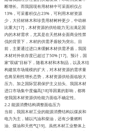
断增长。而我国现有用材林中可采面积仅占
13%，可采蓄积仅占23%，可利用木材资源
少，大径材林木和珍贵用材树种更少，中幼林
比重大[17]，木材资源的供给能力无法满足国
内的木材需求，尤其是在天然林全面商业性禁
伐的背景下，木材的供需矛盾较为突出。目
前，主要通过进口来缓解木材供需矛盾，我国
木材对外依存度已超过了50% [17]。预计，国
家“双碳”目标下，随着木材和木制品，以及木结
构建筑市场规模的扩大，对木材资源的需求量
也将呈刚性增长态势，木材资源供给面临较大
压力。加之国际贸易保护主义抬头、我国木材
进口市场集中度偏高[18]等因素的影响，都将
使我国木材资源供给能力面临不确定性。
2.2 能源消费结构调整面临压力
当前，我国木材工业的能源消费结构以煤炭和
电力为主，辅以汽油和柴油，还有少量燃料
油、煤油和天然气[19]。虽然木材工业整体上