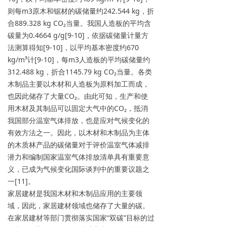
则每m3原木和锯材的碳储量约242.544 kg，折
合889.328 kg CO₂当量。我国人造板的平均含
碳量为0.4664 g/g[9-10]，依据碳储量计量方
法测算得知[9-10]，以平均基本密度约670
kg/m³计[9-10]，每m3人造板的平均碳储量约
312.488 kg，折合1145.79 kg CO₂当量。各类
木制品主要以木材和人造板为原料加工而成，
也因此储存了大量CO₂。由此可知，生产和使
用木材及其制品可以固定大气中的CO₂，抵消
我国部分温室气体排放，也是应对气候变化的
有效方法之一。因此，以木材和木制品为主体
的木质林产品的碳储量对于评价温室气体减排
潜力和编制国家温室气体排放清单具有重要意
义，已成为气候变化国际谈判中的重要议题之
一[11]。
家居建材是我国木材和木制品应用的主要领
域，因此，家居建材领域也储存了大量的碳。
在家居建材等部门贯彻落实国家“双碳”目标的过