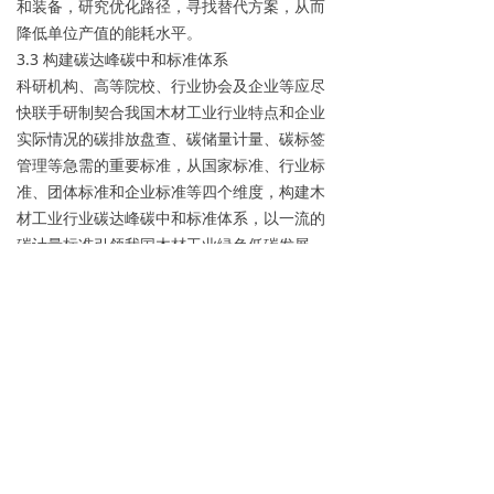
和装备，研究优化路径，寻找替代方案，从而
降低单位产值的能耗水平。
3.3 构建碳达峰碳中和标准体系
科研机构、高等院校、行业协会及企业等应尽
快联手研制契合我国木材工业行业特点和企业
实际情况的碳排放盘查、碳储量计量、碳标签
管理等急需的重要标准，从国家标准、行业标
准、团体标准和企业标准等四个维度，构建木
材工业行业碳达峰碳中和标准体系，以一流的
碳计量标准引领我国木材工业绿色低碳发展，
助力国家“双碳”目标的顺利实施。
3.4 开展全生命周期碳排放盘查
全面引入碳排放核算方法体系，结合木材工业
行业的特点，开展全生命周期碳排放盘查，精
准量化产业链各环节的碳排放，为木材工业企
业节能降碳提供科学依据，为下游用户绿色采
购和消费者绿色消费提供参考指南。在此基础
上，建立我国木材工业行业碳排放数据库并定
期更新，为木材工业行业碳排放情况的准确计