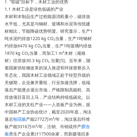
1 “双碳”目标下，木材工业的优势
1.1 木材工业是绿色低碳的产业
木材和木制品生产过程能源消耗量小，碳排放
水平低，尤其是与钢材、玻璃和水泥等传统建
材相比，节能降碳优势明显。研究显示，生产1
吨水泥约排放1220 kg CO₂当量，生产1吨钢材
约排放6470 kg CO₂当量，生产1吨玻璃约排放
1870 kg CO₂当量，而加工1 m³木材（规格
材）仅排放30.3 kg CO₂ 当量[5]。近年来，随
着国家供给侧改革的深入推进和环保督察步入
常态化，我国木材工业领域正处于转型升级的
关键期，企业兼并重组，行业加速洗牌，低端
落后产能逐步退出市场，严格限制高能耗、高
排放项目盲目上马，产业结构持续低碳化。以
木材工业的支柱产业——人造板产业为例，据
中国林产工业协会统计，截至2020年底，淘汰
落后
刨花板
产能2772万m³/年，淘汰落后纤维
板产能3316万m³/年，注销、吊销或停产
胶合
板
类生产企业累计17500余家，而新建项目多