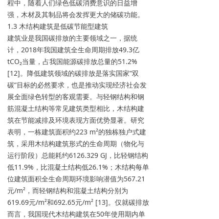
程中，随着人们绿色低碳消费意识的日益增
强，木材及其制品将会发挥更大的储碳功能。
1.3 木结构建筑是低碳节能型建筑
建筑业是我国碳排放的主要领域之一，据统
计，2018年我国建筑全生命周期排放49.3亿
tCO₂当量，占我国能源碳排放总量的51.2%
[12]。降低建筑领域的碳排放是落实国家“双
碳”目标的必然要求，也是推动实现经济社会发
展全面绿色转型的客观需要。与轻钢结构和钢
筋混凝土结构等常见建筑类型相比，木结构建
筑在节能减排及环境表现方面优势显著。研究
表明，一栋建筑面积约223 m²的独栋独户式建
筑，采用木结构建筑形式的生命周期（物化与
运行阶段）总能耗约6126.329 GJ，比轻钢结构
低11.9%，比混凝土结构低26.1%；木结构每单
位建筑面积全生命周期环境影响潜值为567.21
元/m²，而轻钢结构和混凝土结构分别为
619.69元/m²和692.65元/m² [13]。仅就碳排放
而言，我国现代木结构建筑在50年使用期内单