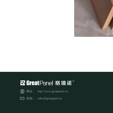
网址：
http://www.greatpanel.cn/
邮箱：
sales@greatpanel.cn