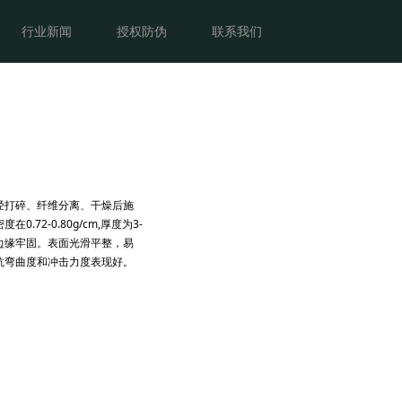
客户案例
行业新闻
授权防伪
行业新闻
授权防伪
联系我们
经打碎、纤维分离、干燥后施
72-0.80g/cm,厚度为3-
边缘牢固。表面光滑平整，易
抗弯曲度和冲击力度表现好。