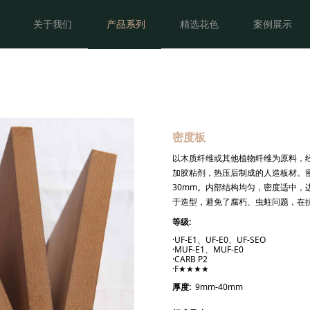
首页
关于我们
产品展示
关于我们
产品系列
精选花色
案例展示
密度板
以木质纤维或其他植物纤维为原料，
加胶粘剂，热压后制成的人造板材。密度在0.
30mm。内部结构均匀，密度适中，
于造型，避免了腐朽、虫蛀问题，在
等级:
·UF-E1、UF-E0、UF-SEO
·MUF-E1、MUF-E0
·CARB P2
·F★★★★
厚度:
9mm-40mm